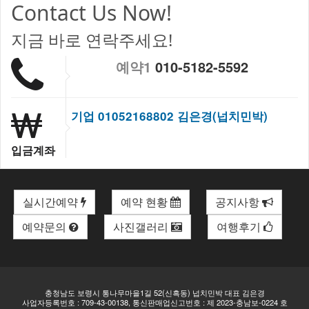
Contact Us Now!
지금 바로 연락주세요!
예약1
010-5182-5592
기업 01052168802 김은경(넙치민박)
입금계좌
실시간예약
예약 현황
공지사항
예약문의
사진갤러리
여행후기
충청남도 보령시 통나무마을1길 52(신흑동) 넙치민박 대표 김은경
사업자등록번호 : 709-43-00138, 통신판매업신고번호 : 제 2023-충남보-0224 호