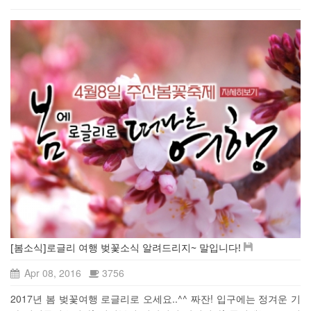
[봄소식]로글리 여행 벚꽃소식 알려드리지~ 말입니다!
Apr 08, 2016
3756
2017년 봄 벚꽃여행 로글리로 오세요..^^ 짜잔! 입구에는 정겨운 기