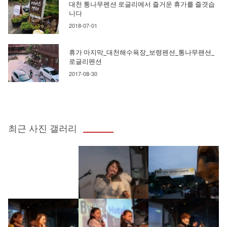
대천 통나무펜션 로글리에서 즐거운 휴가를 즐겻습
니다
2018-07-01
휴가 마지막_대천해수욕장_보령펜션_통나무팬션_
로글리펜션
2017-08-30
최근 사진 갤러리