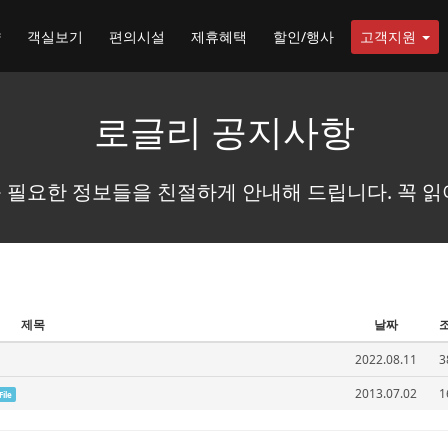
약
객실보기
편의시설
제휴혜택
할인/행사
고객지원
로글리 공지사항
 필요한 정보들을 친절하게 안내해 드립니다. 꼭 읽
제목
날짜
2022.08.11
3
2013.07.02
1
File