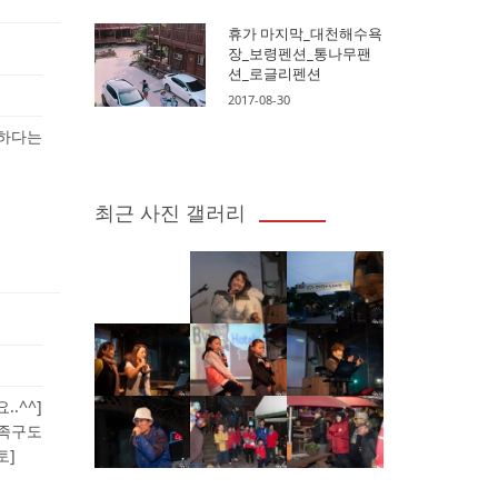
휴가 마지막_대천해수욕
장_보령펜션_통나무팬
션_로글리펜션
2017-08-30
득하다는
최근 사진 갤러리
.^^]
 족구도
토]