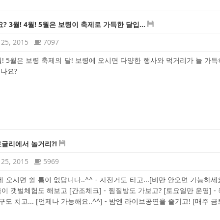
? 3월! 4월! 5월은 보령이 축제로 가득한 달입...
25, 2015
7097
4월! 5월은 보령 축제의 달! 보령에 오시면 다양한 행사와 먹거리가 늘 가
시나요?
로글리에서 놀거리?!
25, 2015
5969
 오시면 쉴 틈이 없답니다..^^ - 자전거도 타고...[비만 안오면 가능하세요.
족이 갯벌체험도 해보고 [간조체크] - 찜질방도 가보고? [토요일만 운영] -
구도 치고... [언제나 가능해요..^^] - 밤엔 라이브공연을 즐기고! [매주 금