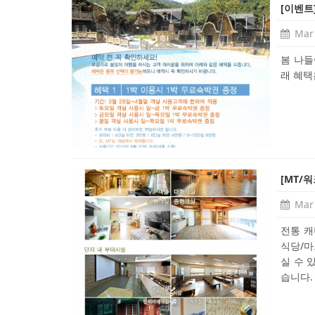
[이벤트
Mar 
봄 나들
래 혜택
[MT/
Mar 
전통 캐
식당/마
실 수 
습니다. 