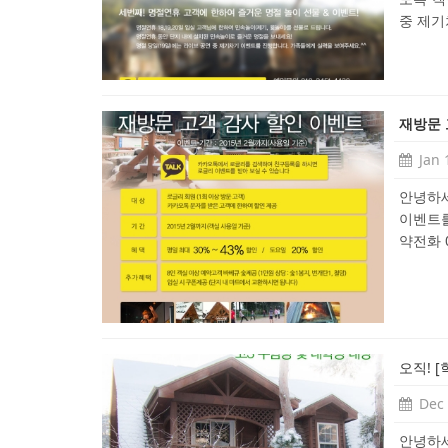
중 제기차
재방문 
Jan 
안녕하세
이벤트를
약전화 01
오직! 
Dec 
안녕하세