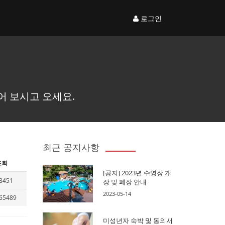
로그인
어 보시고 오세요.
최근 공지사항
조회
[공지] 2023년 수영장 개
8451
장 및 폐장 안내
2023-05-14
65489
미성년자 숙박 및 동의서