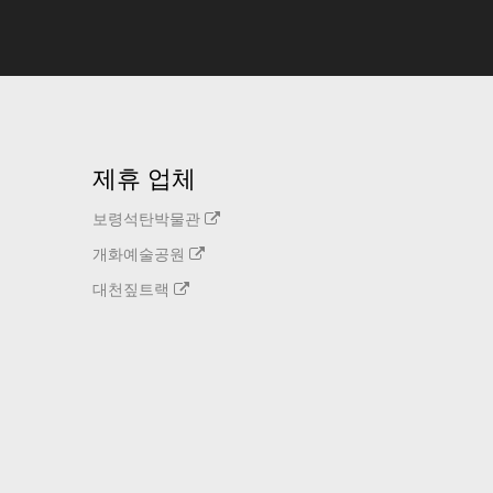
제휴 업체
보령석탄박물관
개화예술공원
대천짚트랙