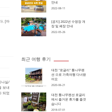
안내
2022-08-11
. [아
[공지] 2022년 수영장 개
장 및 폐장 안내
2022-05-26
최근 여행 후기
대천 "로글리" 통나무펜
션 으로 가족여행 다녀왔
어요
미나실/
2020-06-21
을 보내
가 되었
대천 통나무펜션 로글리
에서 즐거운 휴가를 즐겻
습니다
2018-07-01