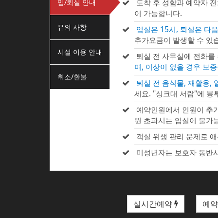
입/퇴실 안내
도착 후 성함과 예약자 
이 가능합니다.
유의 사항
입실은 15시, 퇴실은 다음
추가요금이 발생할 수 있습
시설 이용 안내
퇴실 전 사무실에 전화를
며, 이상이 없을 경우 보
취소/환불
퇴실 전 음식물, 재활용,
세요. "싱크대 서랍"에 봉
예약인원에서 인원이 추가
원 초과시는 입실이 불가
객실 위생 관리 문제로 애
미성년자는 보호자 동반시
실시간예약
예약