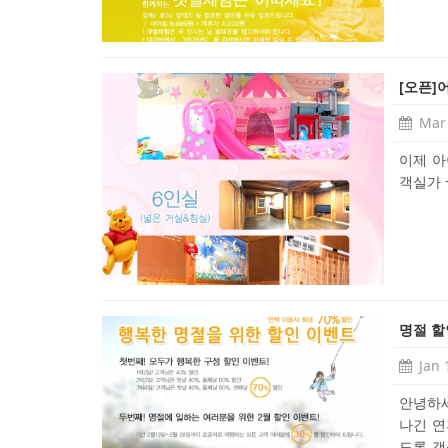
[오픈]
Mar 
이제 아
객실가 
명절 할
Jan 
안녕하세
나긴 연
도록 객