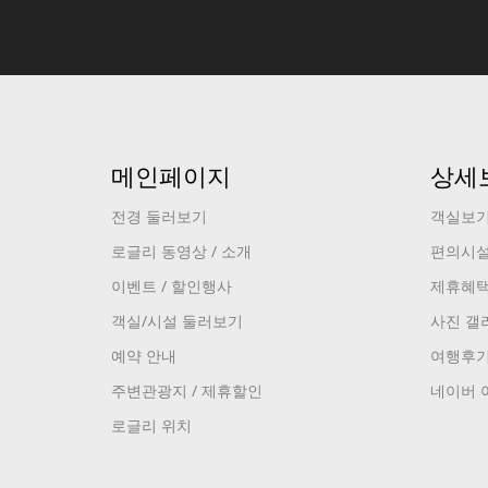
메인페이지
상세
전경 둘러보기
객실보
로글리 동영상 / 소개
편의시
이벤트 / 할인행사
제휴혜
객실/시설 둘러보기
사진 갤
예약 안내
여행후
주변관광지 / 제휴할인
네이버 
로글리 위치