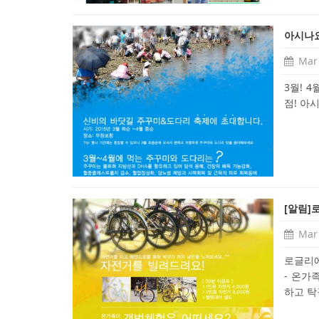
아시나요
Mar 
3월! 
점! 아
[알림]
Mar 
로글리에
- 온가
하고 탁