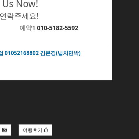
 Us Now!
 연락주세요!
예약1
010-5182-5592
업 01052168802 김은경(넙치민박)
리
여행후기