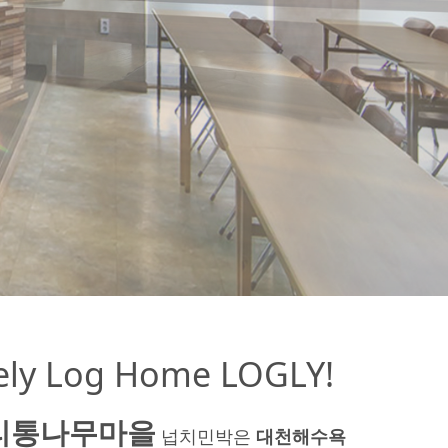
ely Log Home LOGLY!
리통나무마을
넙치민박은
대천해수욕