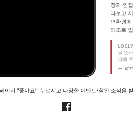
장
과 인접
라보고 시
연환경에
리조트 입
LOGL
을 뜻
각해 주
넙치
페이지 "좋아요!" 누르시고 다양한 이벤트/할인 소식을 