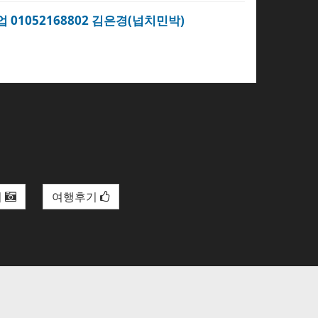
업 01052168802 김은경(넙치민박)
리
여행후기