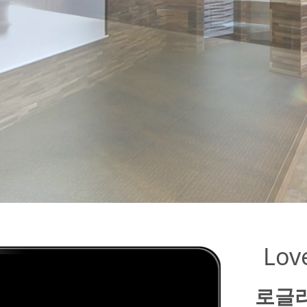
Lov
로글