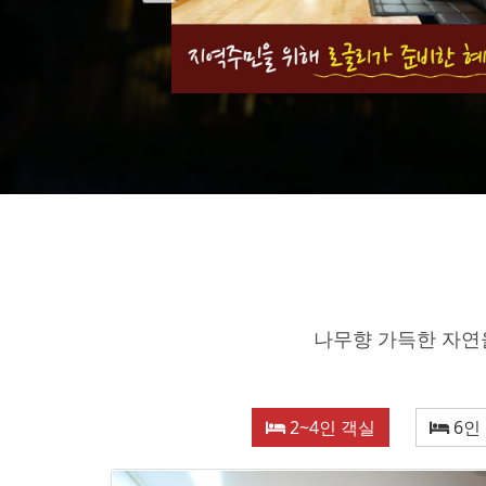
나무향 가득한 자연
2~4인 객실
6인