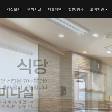
약
객실보기
편의시설
제휴혜택
할인/행사
고객지원