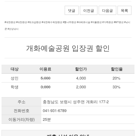
댓글
이전글
다음글
목록
#대천펜션 #대천팬션 #워크샵펜션 #대천해수욕장펜션 #통나무펜션 #바베큐시설 #커플펜션 #가족펜션 #MT펜션 #낚시
쿤 #선상낚시
개화예술공원 입장권 할인
대상
이용료
할인가
할인율
성인
5,000
4,000
20%
학생
3,000
2,000
33%
주소
충청남도 보령시 성주면 개화리 177-2
전화번호
041-931-6789
이동거리(차량)
25분