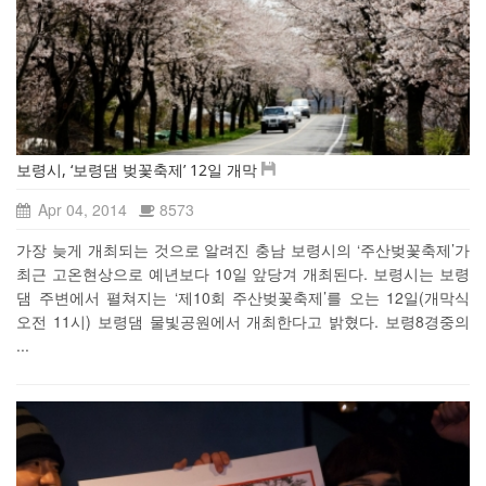
보령시, ‘보령댐 벚꽃축제’ 12일 개막
Apr 04, 2014
8573
가장 늦게 개최되는 것으로 알려진 충남 보령시의 ‘주산벚꽃축제’가
최근 고온현상으로 예년보다 10일 앞당겨 개최된다. 보령시는 보령
댐 주변에서 펼쳐지는 ‘제10회 주산벚꽃축제’를 오는 12일(개막식
오전 11시) 보령댐 물빛공원에서 개최한다고 밝혔다. 보령8경중의
...