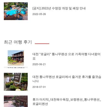
[공지] 2022년 수영장 개장 및 폐장 안내
2022-05-26
최근 여행 후기
대천 "로글리" 통나무펜션 으로 가족여행 다녀왔어
요
2020-06-21
대천 통나무펜션 로글리에서 즐거운 휴가를 즐겻습
니다
2018-07-01
휴가 마지막_대천해수욕장_보령펜션_통나무팬션_
로글리펜션