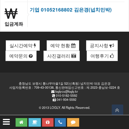
기업 01052168802 김은경(넙치민박)
입금계좌
실시간예약
예약 현황
공지사항
예약문의
사진갤러리
여행후기
충청남도 보령시 통나무마을1길 52(신흑동) 넙치민박 대표 김은경
사업자등록번호 : 709-43-00138, 통신판매업신고번호 : 제 2023-충남보-0224 호
loglycs@logly.kr
010-5182-5592
041-934-5592
© 2013
LOGLY
. All Rights Reserved.