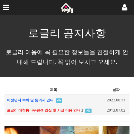
로글리 공지사항
로글리 이용에 꼭 필요한 정보들을 친절하게 안
내해 드립니다. 꼭 읽어 보시고 오세요.
제목
날짜
미성년자 숙박 및 동의서 안내
2022.08.11
File
로글리 대천통나무펜션 입실 및 시설 이용 안내
2013.07.02
2
File