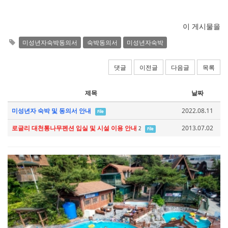
이 게시물을
미성년자숙박동의서
숙박동의서
미성년자숙박
댓글
이전글
다음글
목록
제목
날짜
미성년자 숙박 및 동의서 안내
2022.08.11
File
로글리 대천통나무펜션 입실 및 시설 이용 안내
2013.07.02
2
File