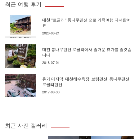
최근 여행 후기
대천 "로글리" 통나무펜션 으로 가족여행 다녀왔어
요
2020-06-21
대천 통나무펜션 로글리에서 즐거운 휴가를 즐겻습
니다
2018-07-01
휴가 마지막_대천해수욕장_보령펜션_통나무팬션_
로글리펜션
2017-08-30
최근 사진 갤러리