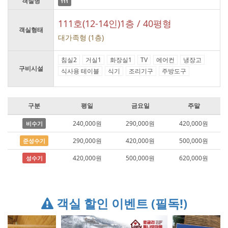
객실명
111
111호(12-14인)1층 / 40평형
객실형태
대가족형 (1층)
침실2
거실1
화장실1
TV
에어컨
냉장고
구비시설
식사용 테이블
식기
조리기구
주방도구
구분
평일
금요일
주말
240,000원
290,000원
420,000원
비수기
290,000원
420,000원
500,000원
준성수기
420,000원
500,000원
620,000원
성수기
객실 할인 이벤트 (필독!)