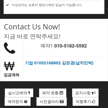
미성년자는 보호자 동반시에만 입실이 가능합니다.
Contact Us Now!
지금 바로 연락주세요!
예약1
010-5182-5592
기업 01052168802 김은경(넙치민박)
입금계좌
실시간예약
예약 현황
공지사항
예약문의
사진갤러리
여행후기