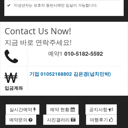
미성년자는 보호자 동반시에만 입실이 가능합니다.
Contact Us Now!
지금 바로 연락주세요!
예약1
010-5182-5592
기업 01052168802 김은경(넙치민박)
입금계좌
실시간예약
예약 현황
공지사항
예약문의
사진갤러리
여행후기