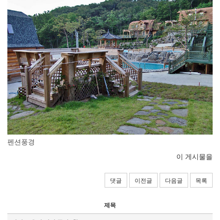
펜션풍경
이 게시물을
댓글
이전글
다음글
목록
제목