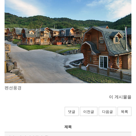
펜션풍경
이 게시물을
댓글
이전글
다음글
목록
제목