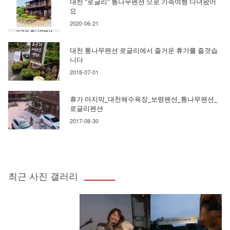
대천 "로글리" 통나무펜션 으로 가족여행 다녀왔어
요
2020-06-21
대천 통나무펜션 로글리에서 즐거운 휴가를 즐겻습
니다
2018-07-01
휴가 마지막_대천해수욕장_보령펜션_통나무팬션_
로글리펜션
2017-08-30
최근 사진 갤러리