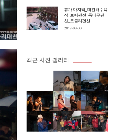
휴가 마지막_대천해수욕
장_보령펜션_통나무팬
션_로글리펜션
2017-08-30
최근 사진 갤러리