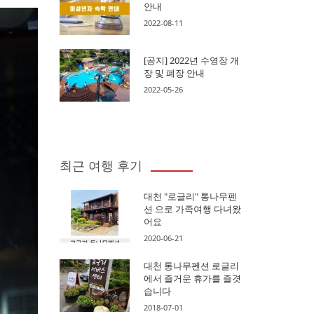
안내
2022-08-11
[공지] 2022년 수영장 개
장 및 폐장 안내
2022-05-26
최근 여행 후기
대천 "로글리" 통나무펜
션 으로 가족여행 다녀왔
어요
2020-06-21
대천 통나무펜션 로글리
에서 즐거운 휴가를 즐겻
습니다
2018-07-01