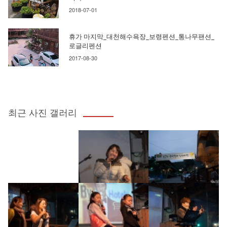
2018-07-01
휴가 마지막_대천해수욕장_보령펜션_통나무팬션_
로글리펜션
2017-08-30
최근 사진 갤러리