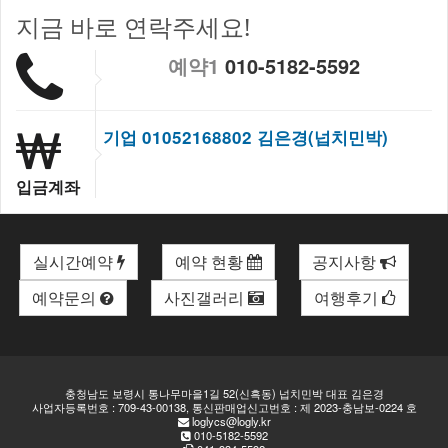
지금 바로 연락주세요!
예약1
010-5182-5592
기업 01052168802 김은경(넙치민박)
입금계좌
실시간예약
예약 현황
공지사항
예약문의
사진갤러리
여행후기
충청남도 보령시 통나무마을1길 52(신흑동) 넙치민박 대표 김은경
사업자등록번호 : 709-43-00138, 통신판매업신고번호 : 제 2023-충남보-0224 호
loglycs@logly.kr
010-5182-5592