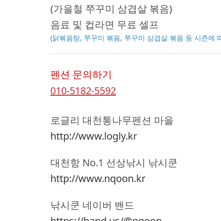
(가을철 쭈꾸미 삼겹살 볶음)
음료 및 컵라면 무료 셀프
(닭볶음탕, 쭈꾸미 볶음, 쭈꾸미 삼겹살 볶음 등 시즌에 
펜션 문의하기
010-5182-5592
로글리 대천통나무펜션 마을
http://www.logly.kr
대천항 No.1 선상낚시 낚시쿤
http://www.nqoon.kr
낚시쿤 네이버 밴드
https://band.us/@nqoon