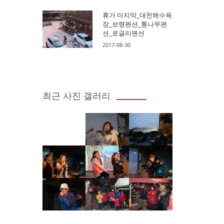
휴가 마지막_대천해수욕
장_보령펜션_통나무팬
션_로글리펜션
2017-08-30
최근 사진 갤러리