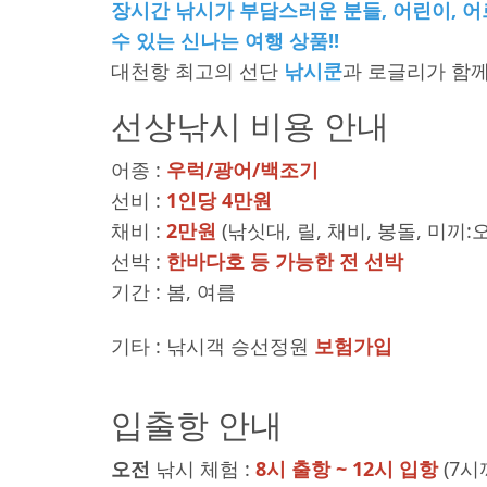
장시간 낚시가 부담스러운 분들, 어린이, 어
수 있는 신나는 여행 상품!!
대천항 최고의 선단
낚시쿤
과 로글리가 함께
선상낚시 비용 안내
어종 :
우럭/광어/백조기
선비 :
1인당 4만원
채비 :
2만원
(낚싯대, 릴, 채비, 봉돌, 미끼
선박 :
한바다호 등 가능한 전 선박
기간 : 봄, 여름
기타 : 낚시객 승선정원
보험가입
입출항 안내
오전
낚시 체험 :
8시 출항 ~ 12시 입항
(7시