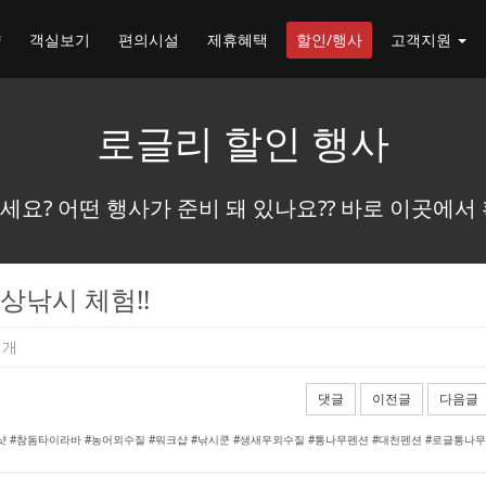
약
객실보기
편의시설
제휴혜택
할인/행사
고객지원
로글리 할인 행사
세요? 어떤 행사가 준비 돼 있나요?? 바로 이곳에서 
상낚시 체험!!
1개
댓글
이전글
다음글
 #참돔타이라바 #농어외수질 #워크샵 #낚시쿤 #생새우외수질
#통나무펜션 #대천펜션 #로글통나