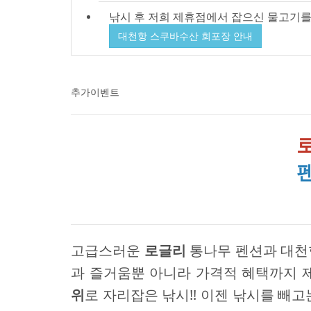
낚시 후 저희 제휴점에서 잡으신 물고기를
대천항 스쿠바수산 회포장 안내
추가이벤트
고급스러운
로글리
통나무 펜션과 대천항
과 즐거움뿐 아니라 가격적 혜택까지 
위
로 자리잡은 낚시!! 이젠 낚시를 빼