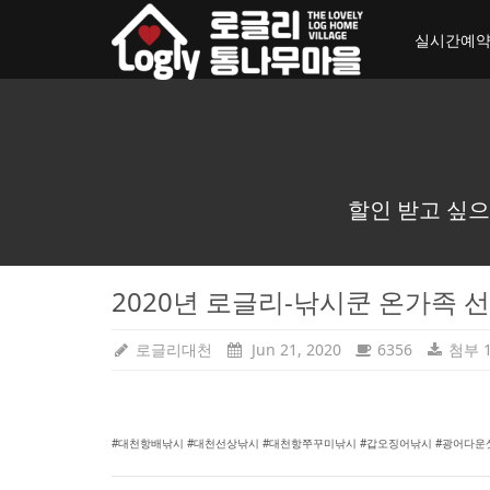
toggle_navigation
실시간예
할인 받고 싶으
2020년 로글리-낚시쿤 온가족 선
로글리대천
Jun 21, 2020
6356
첨부 
#대천항배낚시 #대천선상낚시 #대천항쭈꾸미낚시 #갑오징어낚시 #광어다운샷