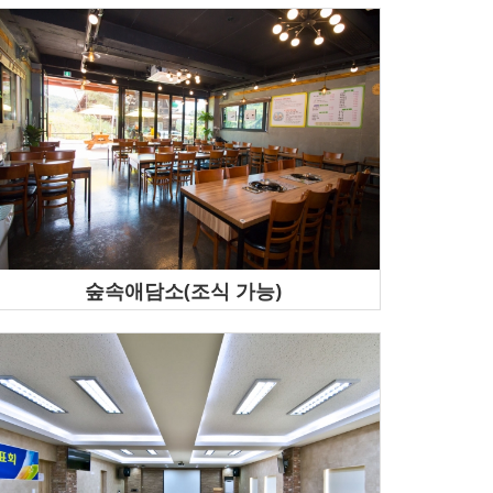
숲속애담소(조식 가능)