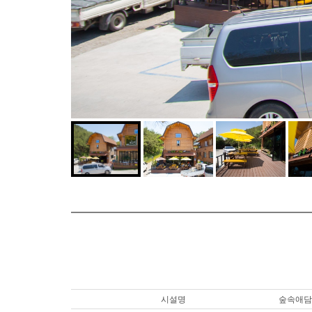
시설명
숲속애담