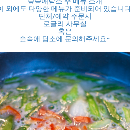
숲속애담소 주 메뉴 소개
이 외에도 다양한 메뉴가 준비되어 있습니다
단체/예약 주문시
로글리 사무실
혹은
숲속애 담소에 문의해주세요~