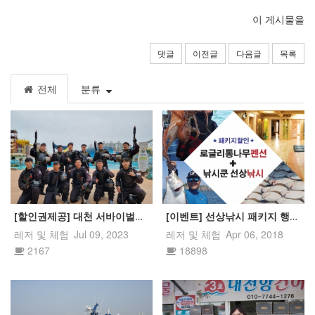
이 게시물을
댓글
이전글
다음글
목록
전체
분류
[할인권제공] 대천 서바이벌게임! 대천해수욕장의 빅잼!!
[이벤트] 선상낚시 패키지 행사!!
레저 및 체험
Jul 09, 2023
레저 및 체험
Apr 06, 2018
2167
18898