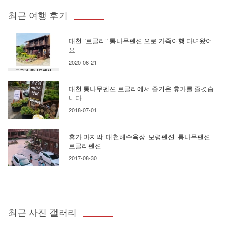
최근 여행 후기
대천 "로글리" 통나무펜션 으로 가족여행 다녀왔어
요
2020-06-21
대천 통나무펜션 로글리에서 즐거운 휴가를 즐겻습
니다
2018-07-01
휴가 마지막_대천해수욕장_보령펜션_통나무팬션_
로글리펜션
2017-08-30
최근 사진 갤러리