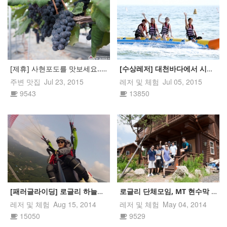
[제휴] 사현포도를 맛보세요..^^">
[제휴] 사현포도를 맛보세요..^^
[수상레저] 대천바다에서 시원하고 
주변 맛집
Jul 23, 2015
레저 및 체험
Jul 05, 2015
9543
13850
[패러글라이딩] 로글리 하늘을 날다! 힐링패러아카데미...
로글리 단체모임, MT 현수막 제작
레저 및 체험
Aug 15, 2014
레저 및 체험
May 04, 2014
15050
9529