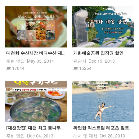
대천항 수산시장 바다수산 제휴 할인
개화예술공원 입장권 할인
주변 맛집
May 03, 2014
관광지
Dec 19, 2013
17844
15254
[대천맛집] 대천 최고 통나무펜션 로글리가 추천하는 ...
짜릿한 익스트림 레포츠 짚트랙 제
주변 맛집
Dec 04, 2013
레저 및 체험
Oct 26, 2013