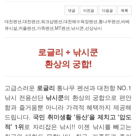
댓글
이전글
다음글
목록
대천펜션,대천팬션,워크샵펜션,대천해수욕장펜션,통나무펜션,바베
큐시설,커플펜션,가족펜션,MT펜션,낚시쿤,선상낚시
로글리 + 낚시쿤
환상의 궁합!
고급스러운
로글리
통나무 펜션과 대천항 NO.1
낚시 전용선단
낚시쿤
의 환상의 궁합으로 편안
함과 즐거움뿐 아니라 가격적 혜택까지 제공해
드립니다.
국민 취미생활 '등산'을 제치고 '압도
적' 1위
로 자리잡은 낚시!! 이젠 낚시를 빼고는