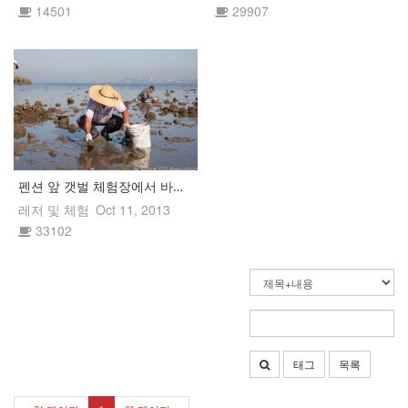
14501
29907
펜션 앞 갯벌 체험장에서 바지락을 잡아보세요~">
펜션 앞 갯벌 체험
레저 및 체험
Oct 11, 2013
33102
태그
목록