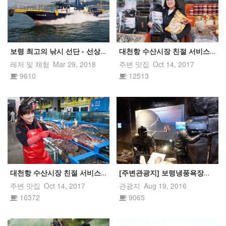
보령 최고의 낚시 선단 - 선상낚시 제휴 할인
대천항 수산시장 친절 서비스 대천
레저 및 체험
Mar 29, 2018
주변 맛집
Oct 14, 2017
9610
12513
대천항 수산시장 친절 서비스 "스쿠바 수산"...
[주변관광지] 보령냉풍욕장을 소개
주변 맛집
Oct 14, 2017
관광지
Aug 19, 2016
10372
9065