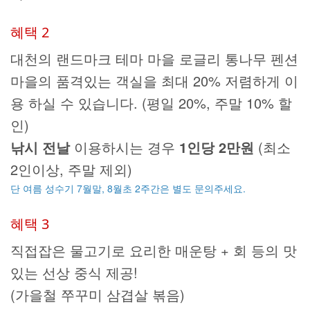
혜택 2
대천의 랜드마크 테마 마을 로글리 통나무 펜션
마을의 품격있는 객실을 최대 20% 저렴하게 이
용 하실 수 있습니다. (평일 20%, 주말 10% 할
인)
낚시 전날
이용하시는 경우
1인당 2만원
(최소
2인이상, 주말 제외)
단 여름 성수기 7월말, 8월초 2주간은 별도 문의주세요.
혜택 3
직접잡은 물고기로 요리한 매운탕 + 회 등의 맛
있는 선상 중식 제공!
(가을철 쭈꾸미 삼겹살 볶음)