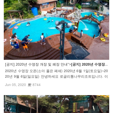
[공지] 2020년 수영장 개장 및 폐장 안내">
[공지] 2020년 수영장 개
2020년 수영장 오픈(소아 풀은 폐쇄) 2020년 6월 1일(토요일)~20
20년 9월 6일(일요일) 안녕하세요 로글리통나무리조트입니다. 이
제 본격적인 여름이 시작되었나봅니다. 한낮 수영장을 가득 메인
Jun 05, 2020
8744
로글리 고객님들의 즐거운 모습을 보니 저도 기분이 좋네요..^^ 조
금 더 즐...