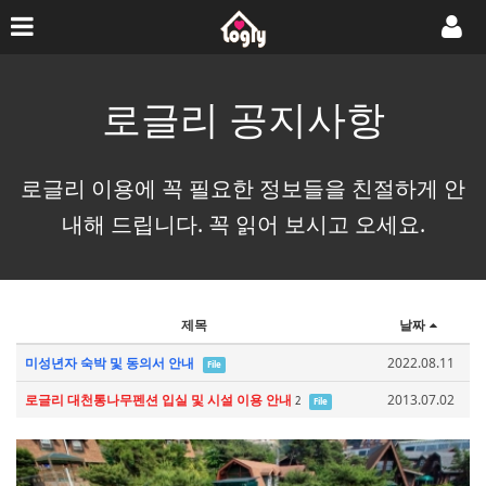
로글리 공지사항
로글리 이용에 꼭 필요한 정보들을 친절하게 안
내해 드립니다. 꼭 읽어 보시고 오세요.
제목
날짜
미성년자 숙박 및 동의서 안내
2022.08.11
File
로글리 대천통나무펜션 입실 및 시설 이용 안내
2013.07.02
2
File