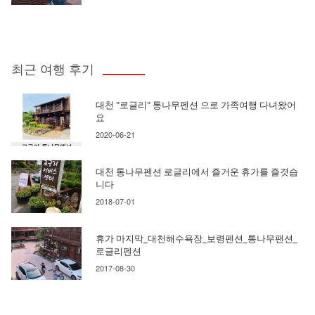
최근 여행 후기
대천 "로글리" 통나무펜션 으로 가족여행 다녀왔어
요
2020-06-21
대천 통나무펜션 로글리에서 즐거운 휴가를 즐겻습
니다
2018-07-01
휴가 마지막_대천해수욕장_보령펜션_통나무팬션_
로글리펜션
2017-08-30