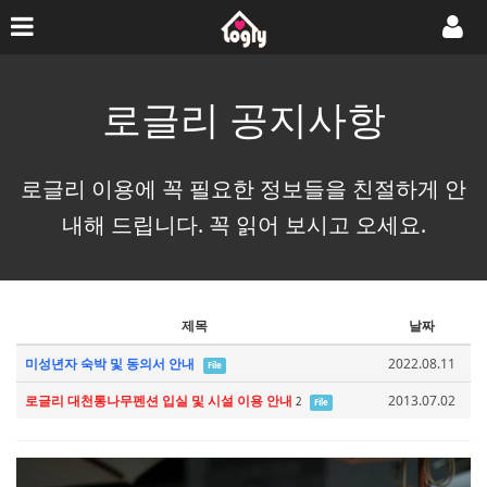
로글리 공지사항
로글리 이용에 꼭 필요한 정보들을 친절하게 안
내해 드립니다. 꼭 읽어 보시고 오세요.
제목
날짜
미성년자 숙박 및 동의서 안내
2022.08.11
File
로글리 대천통나무펜션 입실 및 시설 이용 안내
2013.07.02
2
File