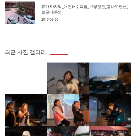
휴가 마지막_대천해수욕장_보령펜션_통나무팬션_
로글리펜션
2017-08-30
최근 사진 갤러리