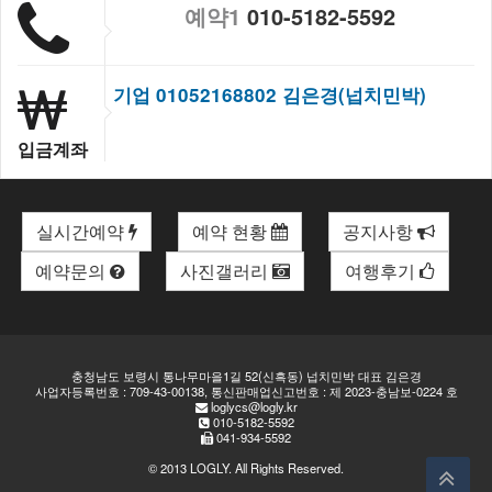
예약1
010-5182-5592
기업 01052168802 김은경(넙치민박)
입금계좌
실시간예약
예약 현황
공지사항
예약문의
사진갤러리
여행후기
충청남도 보령시 통나무마을1길 52(신흑동) 넙치민박 대표 김은경
사업자등록번호 : 709-43-00138, 통신판매업신고번호 : 제 2023-충남보-0224 호
loglycs@logly.kr
010-5182-5592
041-934-5592
© 2013
LOGLY
. All Rights Reserved.