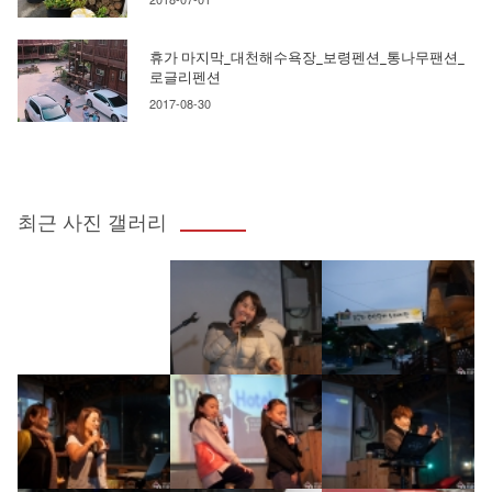
휴가 마지막_대천해수욕장_보령펜션_통나무팬션_
로글리펜션
2017-08-30
최근 사진 갤러리