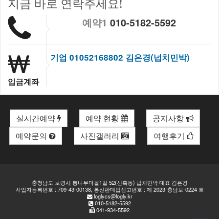
지금 바로 연락주세요!
예약1
010-5182-5592
기업 01052168802 김은경(넙치민박)
입금계좌
실시간예약
예약 현황
공지사항
예약문의
사진갤러리
여행후기
충청남도 보령시 통나무마을1길 52(신흑동) 넙치민박 대표 김은경
사업자등록번호 : 709-43-00138, 통신판매업신고번호 : 제 2023-충남보-0224 호
loglycs@logly.kr
010-5182-5592
041-934-5592