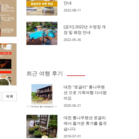
안내
2022-08-11
[공지] 2022년 수영장 개
장 및 폐장 안내
2022-05-26
최근 여행 후기
대천 "로글리" 통나무펜
션 으로 가족여행 다녀왔
목록
어요
2020-06-21
대천 통나무펜션 로글리
에서 즐거운 휴가를 즐겻
습니다
2018-07-01