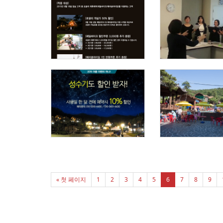
« 첫 페이지
1
2
3
4
5
6
7
8
9