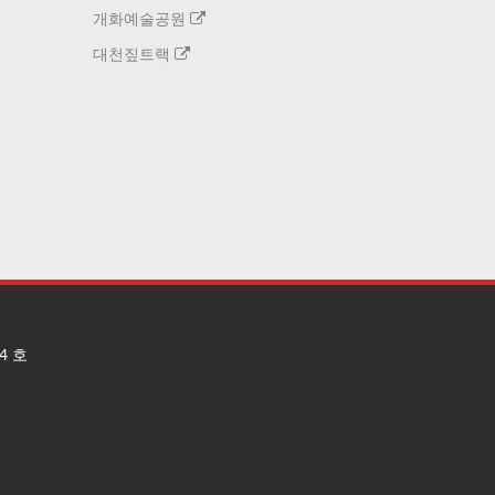
개화예술공원
대천짚트랙
4 호