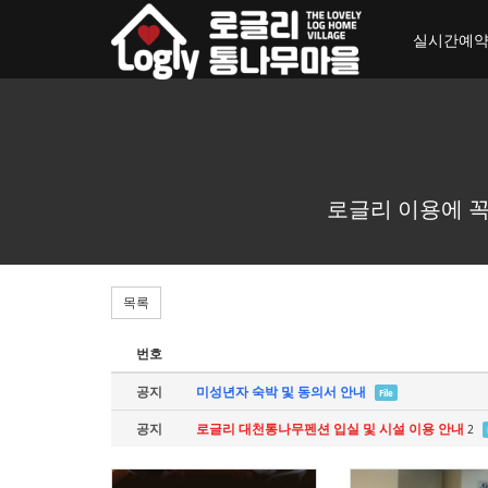
toggle_navigation
실시간예
로글리 이용에 꼭
목록
번호
공지
미성년자 숙박 및 동의서 안내
File
공지
로글리 대천통나무펜션 입실 및 시설 이용 안내
2