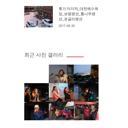
휴가 마지막_대천해수욕
장_보령펜션_통나무팬
션_로글리펜션
2017-08-30
최근 사진 갤러리