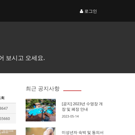
로그인
어 보시고 오세요.
최근 공지사항
조회
[공지] 2023년 수영장 개
8647
장 및 폐장 안내
2023-05-14
65660
미성년자 숙박 및 동의서