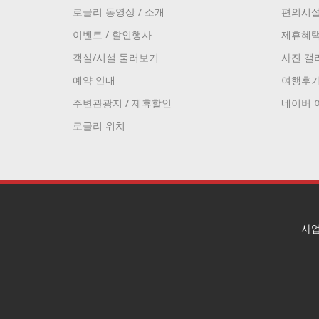
로글리 동영상 / 소개
편의시
이벤트 / 할인행사
제휴혜
객실/시설 둘러보기
사진 갤
예약 안내
여행후
주변관광지 / 제휴할인
네이버 
로글리 위치
사업