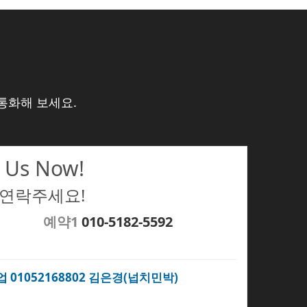
통화해 보세요.
 Us Now!
 연락주세요!
예약1
010-5182-5592
업 01052168802 김은경(넙치민박)