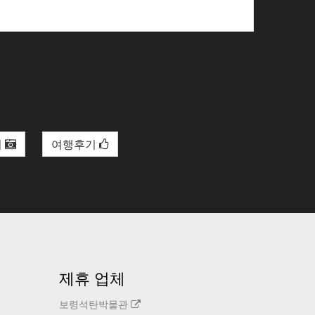
리
여행후기
제휴 업체
보령석탄박물관