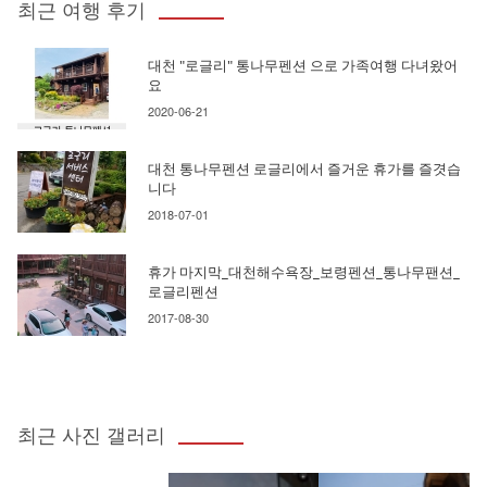
최근 여행 후기
대천 "로글리" 통나무펜션 으로 가족여행 다녀왔어
요
2020-06-21
대천 통나무펜션 로글리에서 즐거운 휴가를 즐겻습
니다
2018-07-01
휴가 마지막_대천해수욕장_보령펜션_통나무팬션_
로글리펜션
2017-08-30
최근 사진 갤러리