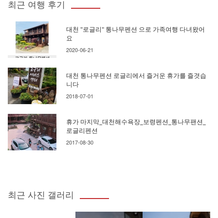
최근 여행 후기
대천 "로글리" 통나무펜션 으로 가족여행 다녀왔어
요
2020-06-21
대천 통나무펜션 로글리에서 즐거운 휴가를 즐겻습
니다
2018-07-01
휴가 마지막_대천해수욕장_보령펜션_통나무팬션_
로글리펜션
2017-08-30
최근 사진 갤러리