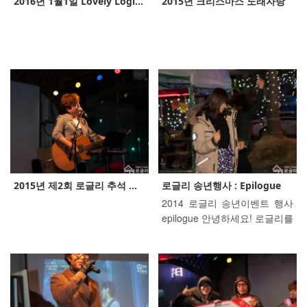
2016년 1월1일 Lovely Logl...
2015년 크리스마스 노래자랑
2015년 제2회 로글리 추석 ...
로글리 송년행사 : Epilogue
2014 로글리 송년이벤트 행사
epilogue 안녕하세요! 로글리를
찾아주시고 항상 관심 가져 주
신 고객 여러분! 이제 2014년이
얼마 남지 않았네요. 한 해 마무
리는 잘 하고 계신가요? 가까운
친척 및 지인분들에게 한해 고