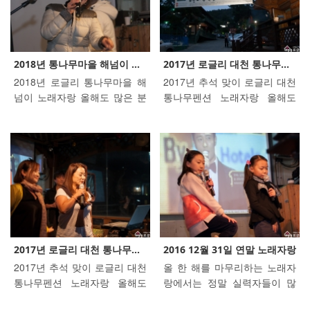
2018년 통나무마을 해넘이 ...
2017년 로글리 대천 통나무...
2018년 로글리 통나무마을 해
2017년 추석 맞이 로글리 대천
넘이 노래자랑 올해도 많은 분
통나무펜션 노래자랑 올해도
들께서 로글리 통나무마을을
잊지 않고 명절에 로글리를 찾
찾아주셔서 해를 넘기는 시기
아주시고 노래자랑에 참여해
소중한 추억들 하나씩 만들어
주셔서 감사드립니다. 올해는
가셨습니다. 해마다 찾아주시
작년보다 더 많은 분들께서 참
는 분들도 계시고 이번에 처음
여해주시고 즐겨주셔서 저희도
와서 신나게 즐기고 가신분들
너무 행복했습니다. 로글리를
도 계시고... 찾아 주신 모든 분
찾아주신 고객님들 가정에 행
들께 깊은 감사말씀 드립니다.
복 가득하길 기원드리며 즐거
찾아주신 모든 분들의 새해 큰
웠던 기억 오래오래 간진하시
복 받으시라고 기원합니다.
길 바랍니다.
2017년 로글리 대천 통나무...
2016 12월 31일 연말 노래자랑
2017년 추석 맞이 로글리 대천
올 한 해를 마무리하는 노래자
통나무펜션 노래자랑 올해도
랑에서는 정말 실력자들이 많
잊지 않고 명절에 로글리를 찾
아 너무 즐거운 파티가 되었네