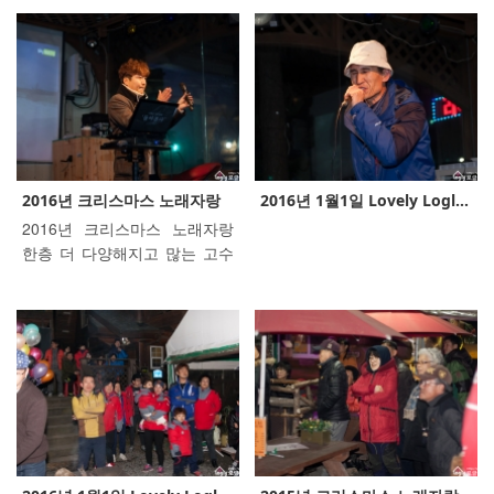
아주시고 노래자랑에 참여해
요. 다들 준비를 많이 해 오신
주셔서 감사드립니다. 올해는
듯 합니다. 참여해주신 고객 여
작년보다 더 많은 분들께서 참
러분들께 다시 한번 감사드립
여해주시고 즐겨주셔서 저희도
니다. 새해 많은 어려움들이 산
너무 행복했습니다. 로글리를
재해 있지만, 오늘과 같은 에너
찾아주신 고객님들 가정에 행
지만 유지하신다면 다들 즐겁
복 가득하길 기원드리며 즐거
고 행복한 한 해로 만들어 갈 수
웠던 기억 오래오래 간진하시
있을 거라 생각합니다. 복 많이
길 바랍니다.
받으시고 다시 뵙는 날까지 건
2016년 크리스마스 노래자랑
2016년 1월1일 Lovely Logl...
강하시고 행복하시길 기원합니
2016년 크리스마스 노래자랑
다.
한층 더 다양해지고 많는 고수
분들이 오셔서 심사가 매우 어
려웠네요~ 수상 하신 분들과 가
족 여려분, 참여해주신 모든 고
객 여러분 감사드립니다