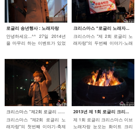
생 많았다고 또 2015년에 복 많
이 받으시라고 연락 한통 해보
세요..^^ 그럼 더 행복해질 수
있습니다. ^^ 자 그럼 로글리 송
년행사 후기를 올려드릴께요.
로글리 송년행사 : 노래자랑
크리스마스 "로글리 노래자...
넉넉한 사진으로 올렸으니 가
안녕하세요...^^ 27일 2014년
크리스마스 "제 2회 로글리 노
져가셔서 소장하시면 됩니다. T
을 마무리 하는 이벤트가 있었
래자랑"의 두번째 이야기-노래
oday 댄신 퀸! 올 겨울엔 카페
습니다. 매년 크리사마스에만
자랑 2014년 로글리를 사랑해
를 아늑하게 꾸며 손님들이 더
진행하던 행사였는데 반응이
주신 고객 여러분께 조금이나
이상 춥지 않도록 했더니 모두
뜨겁고 재미있어서 올해는 2주
마 즐거운 여행이 되었으면 하
들 편안해 하시네요..^^ 만들때
연속 행사를 하게 되었네요..^^
는 바람에서 마련된 크리스마
는 고생했는데 손님들이 따뜻
그럼 본 내용으로 들어가서~~
스 "로글리 노래자랑"이 많은
하게 즐기시는 모습을 보니 고
^^ 행사를 적극 추진하셨던 대
고객 여러분의 참여로 즐거운
생한 보람이 있네요.. ㅎㅎ 우리
표이사님의 말씀을 간단히 하
시간으로 마무리 되었습니다.
카페 여사장님은 솜씨가 좋으
고! 지난 주와 달리 더욱 공명정
여기서 잠깐! 12월 27일에도 송
시답니다. ^^ 요즘 인기 있는 화
대한 심사를 위해 몇분을 더 모
년행사가 있습니다. 27일 고객
목난로~~ 아늑하죠? 예쁘지
셨더니~~~ 음주 심사를 하셨네
님의 많은 참여 부탁드릴께요!
크리스마스 "제2회 로글리 ...">
크리스마스 "제2회 로글리 ...
2013년 제 1회 로글리 크리...
요?... 오늘은 많은 분들이 사진
요....OTL 어쩔!! ㅠㅠ 자 이제
이제 노래자랑 수상자와 경품
크리스마스 "제2회 로글리 노
제 1회 로글리 크리스마스 이브
을 찍으셨어요 전문가 포스 ~ ~
노래자랑 참가자 분들의 열창
추첨으로 담청된 여러분을 소
래자랑"의 첫번째 이야기-축제
노래자랑 눈오는 화이트 크리
로글리는 가족펜션으로 아이와
하시는 모습을 보시겠습니다.
개하겠습니다. 참석하신 모든
의 밤 12월 20일은 남녀노소 할
스마스는 아니었지만, 로글리
즐거운 시간을 보내는 가족들...
자막 없이 현장을 느껴보세요.
분들이 즐거운 무대를 보여주