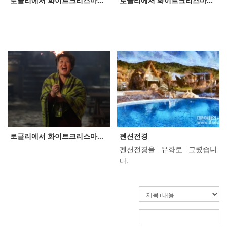
로글리에서 화이트크리스마...
로글리에서 화이트크리스마...
아는 정답) 1+1은 귀여미~~ ^^
기가막힌 댄스로 주위를 압도
하셨습니다. 아기까지 업으시
고(뒤에 계신 손님은 힘드셨을
것 ...
로글리에서 화이트크리스마...
펜션전경
펜션전경을 유화로 그렸습니
다.