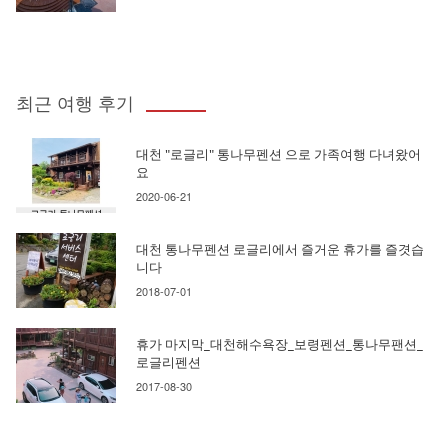
최근 여행 후기
대천 "로글리" 통나무펜션 으로 가족여행 다녀왔어
요
2020-06-21
대천 통나무펜션 로글리에서 즐거운 휴가를 즐겻습
니다
2018-07-01
휴가 마지막_대천해수욕장_보령펜션_통나무팬션_
로글리펜션
2017-08-30