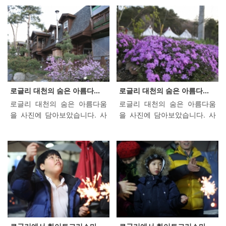
것 없이 즐거운 밤이였습니다..
에서는 흥겨운 노래자랑과 로
자! 여기까지 노래자랑 참가자
셨기 때문에 사실 순위를 정하
^^ 다시한번 로글리 고객 여러
글리에서 준비한 풍성한 크리
분들의 열창하는 모습이었습니
는 것이 너무 어려웠습니다. 그
분의 '끼'를 확인할 수 있는 밤
스마스 선물이 있어 "메리 크리
다. 이제부터 음주 심사 들어갑
리고 수상 및 경품 추첨 보다는
이었습니다. 잠시 알려드리는
스마스"가 되었습니다. 무료 숙
니다요! 심사표는 블루어 처리
즐거운 추억이 우선 아닌가 합
말씀 전하고 첫번재 포스팅을
박권, 짚트랙 무료 탑승권, 맥주
하여 안보이실 겁니다..^^;;(노
니다.(지송 ㅠ.ㅜ) 하지만 결과
해보겠습니다..~~ =3=3 1. 12
와 안주 등의 선물을 준비 했었
력하지 마세요..) 자! 이제 심사
는 ^^;; 1등! 축하드립니다.(경
월 27일 송년행사가 있습니다.
습니다. 내년엔 더 풍성한 경품
결과를 보시겠습니다. 1등 축하
품추첨 부문) 1등! 축하드립니
많은 참여 부탁드립니다(8시 3
으로 여러분들께 인사드리도록
드립니다! 2등 축하드려요! 3등
다. (노래자랑 부문) 2등! 아쉬
0분 부터 라이브공연장에서~~)
하겠습니다.
로글리 대천의 숨은 아름다...
로글리 대천의 숨은 아름다...
미모와 실력을 겸비한 우리 어
웠습니다!(경품추첨 부문) 2등!
2. 본인의 사진을 내렸으면 하
로글리 대천의 숨은 아름다움
로글리 대천의 숨은 아름다움
린 참가자분께.... 축하!!!! 드려
아쉬웠습니다!(노래자랑 부문)
시는 분은 연락주세요..^^ 3. 더
을 사진에 담아보았습니다. 사
을 사진에 담아보았습니다. 사
요!! ^^ 자 이제 추첨을 시작합
3등! 다행!다행!(경품추첨 부문)
크고 잘나온 사진을 원하시면
진으로 보는 로글리는 더욱 아
진으로 보는 로글리는 더욱 아
니다. 실력 필요없죠! 오늘의...
3등! 다행!다행!(노래자랑 부문)
로글리 예약문자로 예약자 성
름답네요. ^^
름답네요. ^^
노래...
함과 이메일주소를 알려주세
요: 010-3451-4430) 자~~ 그럼
시작해 볼까요? 잘 생겼다! 초
대 가수겸! 사회 겸! 반주 겸! 에
또~~~ 기타등등 수고하신 이형
규 가수님께 감사드립니다. 20
15년 앨범 대박 나세요 ^^! . .
정답! 남자가 운다 (아는사람만