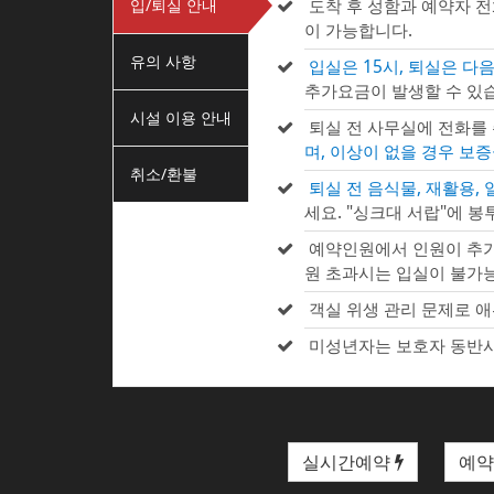
입/퇴실 안내
도착 후 성함과 예약자 
이 가능합니다.
유의 사항
입실은 15시, 퇴실은 다음
추가요금이 발생할 수 있습
시설 이용 안내
퇴실 전 사무실에 전화를
며, 이상이 없을 경우 보
취소/환불
퇴실 전 음식물, 재활용,
세요. "싱크대 서랍"에 봉
예약인원에서 인원이 추가
원 초과시는 입실이 불가
객실 위생 관리 문제로 애
미성년자는 보호자 동반시
실시간예약
예약