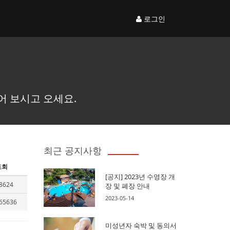
로그인
어 보시고 오세요.
최근 공지사항
조회
[공지] 2023년 수영장 개
8624
장 및 폐장 안내
2023-05-14
65636
미성년자 숙박 및 동의서