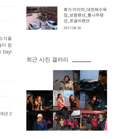
휴가 마지막_대천해수욕
장_보령펜션_통나무팬
션_로글리펜션
2017-08-30
 소식을
들이 참
Day!
최근 사진 갤러리
6년 2