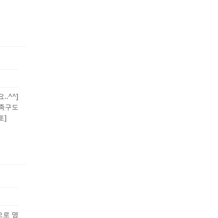
.^^]
 족구도
토]
으로 명