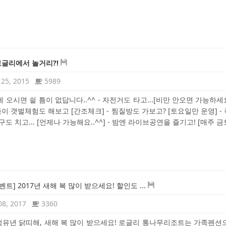
로글리에서 놀거리?!
25, 2015
5989
 오시면 쉴 틈이 없답니다..^^ - 자전거도 타고...[비만 안오면 가능하세요.
족이 갯벌체험도 해보고 [간조체크] - 찜질방도 가보고? [토요일만 운영] -
구도 치고... [언제나 가능해요..^^] - 밤엔 라이브공연을 즐기고! [매주 금
트] 2017년 새해 복 많이 받으세요! 할인도 ...
08, 2017
3360
' 정유년 닭띠해, 새해 복 많이 받으세요! 로글리 통나무리조트는 가족펜션