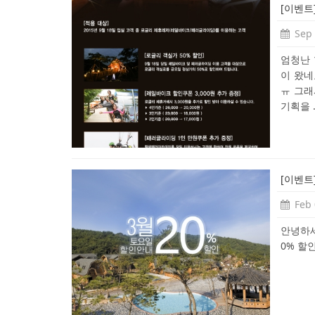
[이벤트]
Sep 
엄청난 
이 왔네
ㅠ 그
기획을 .
[이벤트
Feb 
안녕하세
0% 할