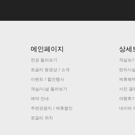
메인페이지
상세
전경 둘러보기
객실보
로글리 동영상 / 소개
편의시
이벤트 / 할인행사
제휴혜
객실/시설 둘러보기
사진 갤
예약 안내
여행후
주변관광지 / 제휴할인
네이버 
로글리 위치