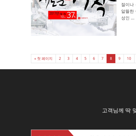
절이나 
알뜰한 
성인 ...
« 첫 페이지
2
3
4
5
6
7
8
9
10
고객님께 딱 