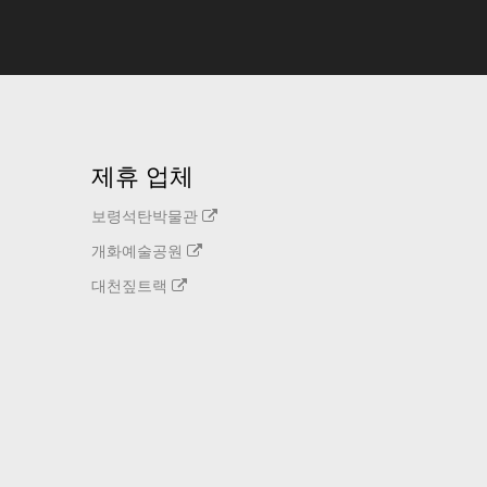
제휴 업체
보령석탄박물관
개화예술공원
대천짚트랙