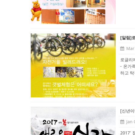
[알림]
Mar 
로글리에
- 온가
하고 탁
[신년이벤
Jan 
2017