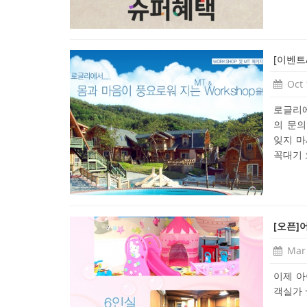
[이벤트
Oct 
로글리에
의 문의
잊지 마
꼭대기 오
[오픈]
Mar 
이제 아
객실가 