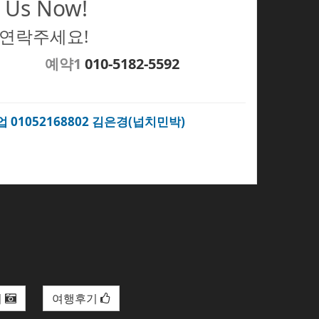
 Us Now!
 연락주세요!
예약1
010-5182-5592
업 01052168802 김은경(넙치민박)
리
여행후기