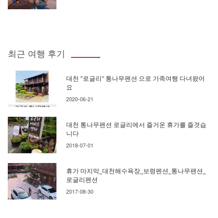
최근 여행 후기
대천 "로글리" 통나무펜션 으로 가족여행 다녀왔어
요
2020-06-21
대천 통나무펜션 로글리에서 즐거운 휴가를 즐겻습
니다
2018-07-01
휴가 마지막_대천해수욕장_보령펜션_통나무팬션_
로글리펜션
2017-08-30