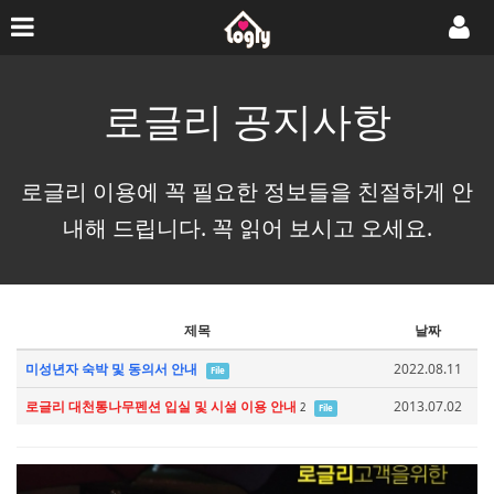
로글리 공지사항
로글리 이용에 꼭 필요한 정보들을 친절하게 안
내해 드립니다. 꼭 읽어 보시고 오세요.
제목
날짜
미성년자 숙박 및 동의서 안내
2022.08.11
File
로글리 대천통나무펜션 입실 및 시설 이용 안내
2013.07.02
2
File