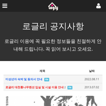
로글리 공지사항
로글리 이용에 꼭 필요한 정보들을 친절하게 안
내해 드립니다. 꼭 읽어 보시고 오세요.
제목
날짜
미성년자 숙박 및 동의서 안내
2022.08.11
File
로글리 대천통나무펜션 입실 및 시설 이용 안내
2013.07.02
2
File