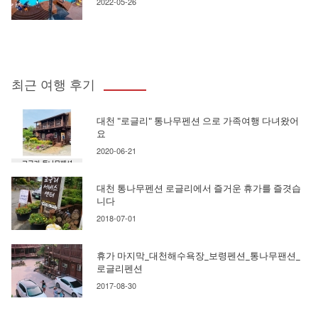
2022-05-26
최근 여행 후기
대천 "로글리" 통나무펜션 으로 가족여행 다녀왔어
요
2020-06-21
대천 통나무펜션 로글리에서 즐거운 휴가를 즐겻습
니다
2018-07-01
휴가 마지막_대천해수욕장_보령펜션_통나무팬션_
로글리펜션
2017-08-30