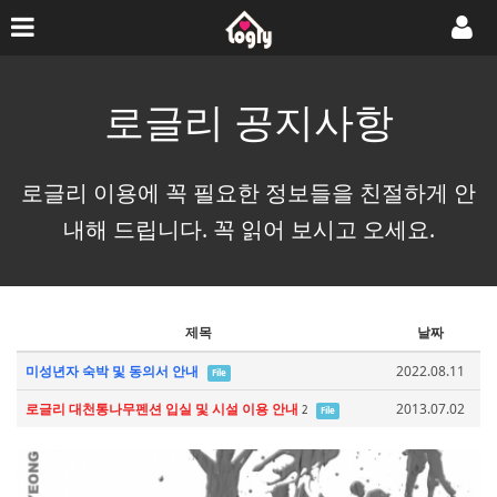
로글리 공지사항
로글리 이용에 꼭 필요한 정보들을 친절하게 안
내해 드립니다. 꼭 읽어 보시고 오세요.
제목
날짜
미성년자 숙박 및 동의서 안내
2022.08.11
File
로글리 대천통나무펜션 입실 및 시설 이용 안내
2013.07.02
2
File