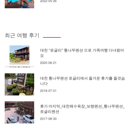
2022-05-26
최근 여행 후기
대천 "로글리" 통나무펜션 으로 가족여행 다녀왔어
요
2020-06-21
대천 통나무펜션 로글리에서 즐거운 휴가를 즐겻습
니다
2018-07-01
휴가 마지막_대천해수욕장_보령펜션_통나무팬션_
로글리펜션
2017-08-30