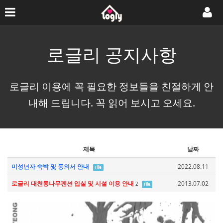
로글리 공지사항
로글리 이용에 꼭 필요한 정보들을 친절하게 안
내해 드립니다. 꼭 읽어 보시고 오세요.
제목
날짜
미성년자 숙박 및 동의서 안내
2022.08.11
File
로글리 대천통나무펜션 입실 및 시설 이용 안내
2013.07.02
2
File