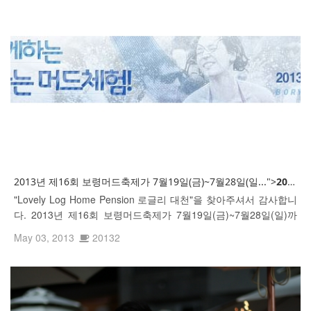
2013년 제16회 보령머드축제가 7월19일(금)~7월28일(일...">
2013년
"Lovely Log Home Pension 로글리 대천"을 찾아주셔서 감사합니
다. 2013년 제16회 보령머드축제가 7월19일(금)~7월28일(일)까
지 개최됩니다.
May 03, 2013
20132