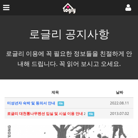
로글리 공지사항
로글리 이용에 꼭 필요한 정보들을 친절하게 안
내해 드립니다. 꼭 읽어 보시고 오세요.
제목
날짜
미성년자 숙박 및 동의서 안내
2022.08.11
File
로글리 대천통나무펜션 입실 및 시설 이용 안내
2013.07.02
2
File