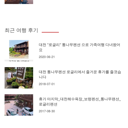
최근 여행 후기
대천 "로글리" 통나무펜션 으로 가족여행 다녀왔어
요
2020-06-21
대천 통나무펜션 로글리에서 즐거운 휴가를 즐겻습
니다
2018-07-01
휴가 마지막_대천해수욕장_보령펜션_통나무팬션_
로글리펜션
2017-08-30