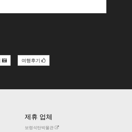
리
여행후기
제휴 업체
보령석탄박물관