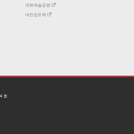
개화예술공원
대천짚트랙
4 호