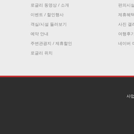
로글리 동영상 / 소개
편의시
이벤트 / 할인행사
제휴혜
객실/시설 둘러보기
사진 갤
예약 안내
여행후
주변관광지 / 제휴할인
네이버 
로글리 위치
사업