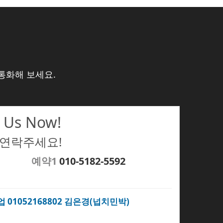
통화해 보세요.
 Us Now!
 연락주세요!
예약1
010-5182-5592
업 01052168802 김은경(넙치민박)