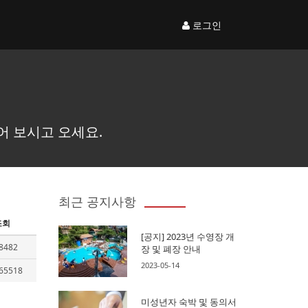
로그인
어 보시고 오세요.
최근 공지사항
조회
[공지] 2023년 수영장 개
8482
장 및 폐장 안내
2023-05-14
65518
미성년자 숙박 및 동의서