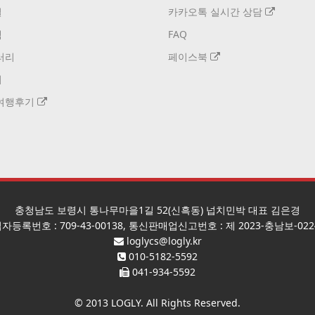
설
카카오톡 실시간 상담
택
FAQ
러리
페이스북
기
여행후기
충청남도 보령시 통나무마을1길 52(신흑동) 넙치민박 대표 김은경
자등록번호 : 709-43-00138, 통신판매업신고번호 : 제 2023-충남보-022
loglycs@logly.kr
010-5182-5592
041-934-5592
© 2013
LOGLY
. All Rights Reserved.