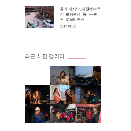
휴가 마지막_대천해수욕
장_보령펜션_통나무팬
션_로글리펜션
2017-08-30
최근 사진 갤러리