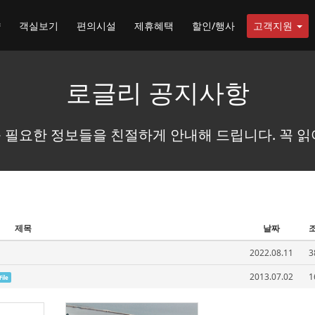
약
객실보기
편의시설
제휴혜택
할인/행사
고객지원
로글리 공지사항
 필요한 정보들을 친절하게 안내해 드립니다. 꼭 읽
제목
날짜
2022.08.11
3
2013.07.02
1
File