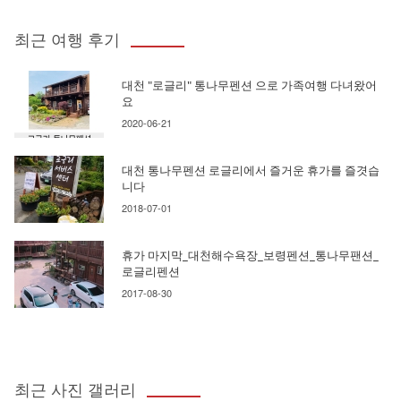
최근 여행 후기
대천 "로글리" 통나무펜션 으로 가족여행 다녀왔어
요
2020-06-21
대천 통나무펜션 로글리에서 즐거운 휴가를 즐겻습
니다
2018-07-01
휴가 마지막_대천해수욕장_보령펜션_통나무팬션_
로글리펜션
2017-08-30
최근 사진 갤러리