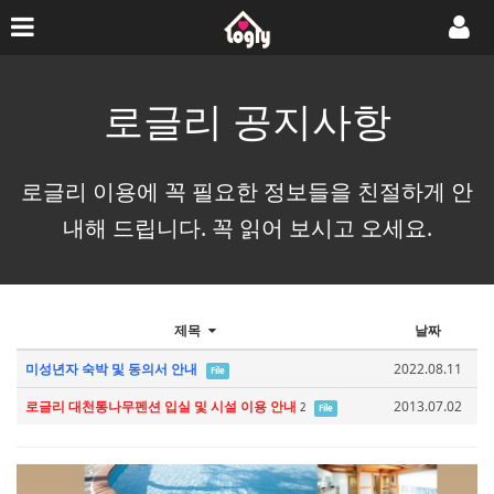
로글리 공지사항
로글리 이용에 꼭 필요한 정보들을 친절하게 안
내해 드립니다. 꼭 읽어 보시고 오세요.
제목
날짜
미성년자 숙박 및 동의서 안내
2022.08.11
File
로글리 대천통나무펜션 입실 및 시설 이용 안내
2013.07.02
2
File