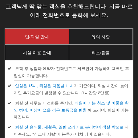
고객님께 딱 맞는 객실을 추천해드립니다. 지금 바로
아래 전화번호로 통화해 보세요.
입/퇴실 안내
유의 사항
시설 이용 안내
취소/환불
도착 후 성함과 예약자 전화번호로 체크인이 가능하며 체크인 후
입실이 가능합니다.
입실은 15시, 퇴실은 다음날 11시
가 기준이며, 퇴실 시간이 늦어
지면 추가요금이 발생할 수 있습니다. (1시간당 2만원)
퇴실 전 사무실에 전화를 주시면,
직원이 기본 청소 및 비품을 확
인 하며, 이상이 없을 경우 보증금을 반환
해 드리며, 퇴실이 가능
해집니다.
퇴실 전 음식물, 재활용, 일반 쓰레기로 분리하여 객실 밖으로
내
어주세요. "싱크대 서랍"에 봉투가 비치 되어 있습니다.