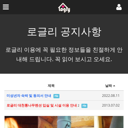
로글리 공지사항
로글리 이용에 꼭 필요한 정보들을 친절하게 안
내해 드립니다. 꼭 읽어 보시고 오세요.
제목
날짜
미성년자 숙박 및 동의서 안내
2022.08.11
File
로글리 대천통나무펜션 입실 및 시설 이용 안내
2013.07.02
2
File