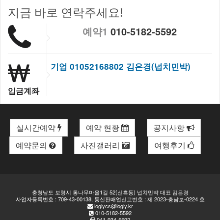
지금 바로 연락주세요!
예약1
010-5182-5592
기업 01052168802 김은경(넙치민박)
입금계좌
실시간예약
예약 현황
공지사항
예약문의
사진갤러리
여행후기
충청남도 보령시 통나무마을1길 52(신흑동) 넙치민박 대표 김은경
사업자등록번호 : 709-43-00138, 통신판매업신고번호 : 제 2023-충남보-0224 호
loglycs@logly.kr
010-5182-5592
041-934-5592