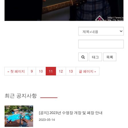
태그
목록
« 첫 페이지
9
10
11
12
13
끝 페이지 »
최근 공지사항
[공지] 2023년 수영장 개장 및 폐장 안내
2023-05-14