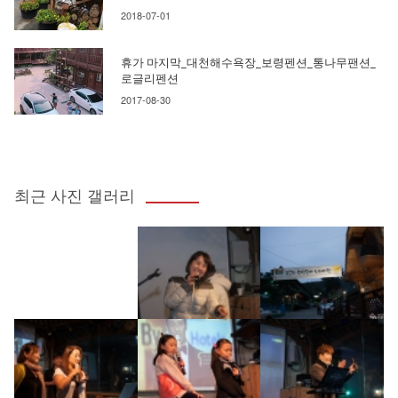
2018-07-01
휴가 마지막_대천해수욕장_보령펜션_통나무팬션_
로글리펜션
2017-08-30
최근 사진 갤러리