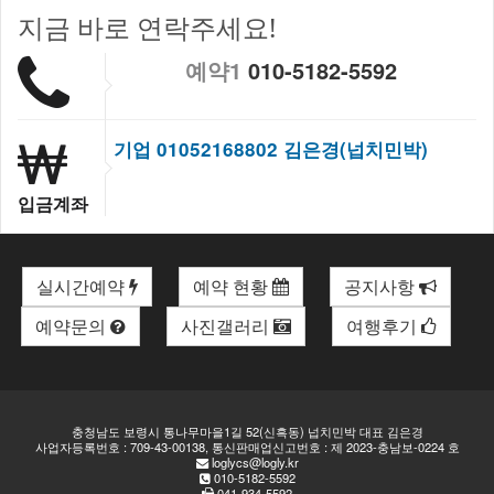
지금 바로 연락주세요!
예약1
010-5182-5592
기업 01052168802 김은경(넙치민박)
입금계좌
실시간예약
예약 현황
공지사항
예약문의
사진갤러리
여행후기
충청남도 보령시 통나무마을1길 52(신흑동) 넙치민박 대표 김은경
사업자등록번호 : 709-43-00138, 통신판매업신고번호 : 제 2023-충남보-0224 호
loglycs@logly.kr
010-5182-5592
041-934-5592