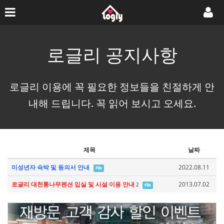
로글리 공지사항
로글리 이용에 꼭 필요한 정보들을 친절하게 안
내해 드립니다. 꼭 읽어 보시고 오세요.
제목
날짜
미성년자 숙박 및 동의서 안내
2022.08.11
File
로글리 대천통나무펜션 입실 및 시설 이용 안내
2013.07.02
2
File