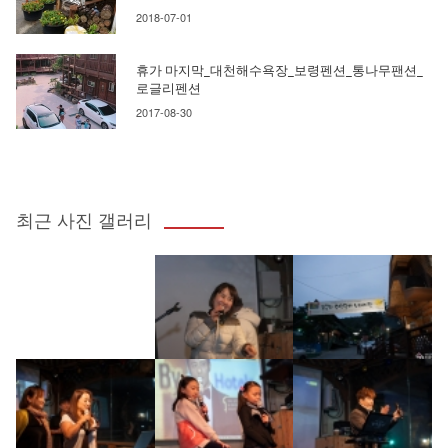
2018-07-01
휴가 마지막_대천해수욕장_보령펜션_통나무팬션_
로글리펜션
2017-08-30
최근 사진 갤러리