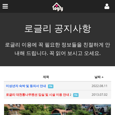
로글리 공지사항
로글리 이용에 꼭 필요한 정보들을 친절하게 안
내해 드립니다. 꼭 읽어 보시고 오세요.
제목
날짜
미성년자 숙박 및 동의서 안내
2022.08.11
File
로글리 대천통나무펜션 입실 및 시설 이용 안내
2013.07.02
2
File