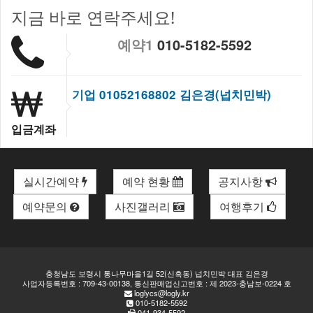
지금 바로 연락주세요!
예약1
010-5182-5592
기업 01052168802 김은경(넙치민박)
입금계좌
실시간예약
예약 현황
공지사항
예약문의
사진갤러리
여행후기
충청남도 보령시 통나무마을1길 52(신흑동) 넙치민박 대표 김은경
사업자등록번호 : 709-43-00138, 통신판매업신고번호 : 제 2023-충남보-0224 호
loglycs@logly.kr
010-5182-5592
041-934-5592