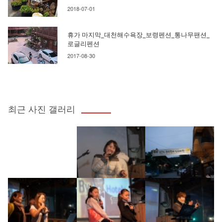
2018-07-01
휴가 마지막_대천해수욕장_보령펜션_통나무팬션_
로글리펜션
2017-08-30
최근 사진 갤러리