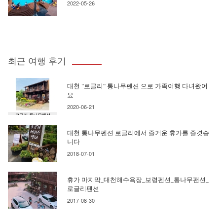
2022-05-26
최근 여행 후기
대천 "로글리" 통나무펜션 으로 가족여행 다녀왔어
요
2020-06-21
대천 통나무펜션 로글리에서 즐거운 휴가를 즐겻습
니다
2018-07-01
휴가 마지막_대천해수욕장_보령펜션_통나무팬션_
로글리펜션
2017-08-30