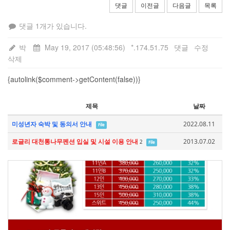
댓글
이전글
다음글
목록
댓글 1개가 있습니다.
박
May 19, 2017 (05:48:56)
*.174.51.75
댓글
수정
삭제
{autolink($comment->getContent(false))}
제목
날짜
미성년자 숙박 및 동의서 안내
2022.08.11
File
로글리 대천통나무펜션 입실 및 시설 이용 안내
2013.07.02
2
File