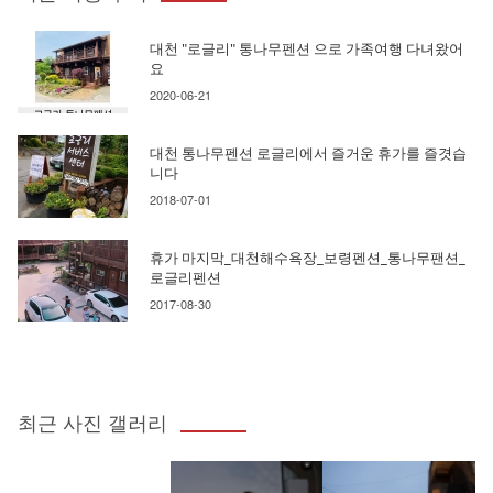
대천 "로글리" 통나무펜션 으로 가족여행 다녀왔어
요
2020-06-21
대천 통나무펜션 로글리에서 즐거운 휴가를 즐겻습
니다
2018-07-01
휴가 마지막_대천해수욕장_보령펜션_통나무팬션_
로글리펜션
2017-08-30
최근 사진 갤러리