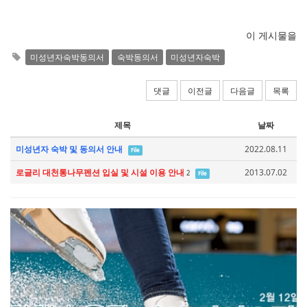
이 게시물을
미성년자숙박동의서
숙박동의서
미성년자숙박
댓글
이전글
다음글
목록
제목
날짜
미성년자 숙박 및 동의서 안내
2022.08.11
File
로글리 대천통나무펜션 입실 및 시설 이용 안내
2013.07.02
2
File