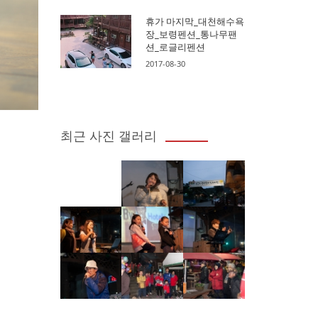
휴가 마지막_대천해수욕
장_보령펜션_통나무팬
션_로글리펜션
2017-08-30
최근 사진 갤러리