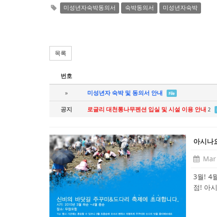
미성년자숙박동의서
숙박동의서
미성년자숙박
목록
번호
»
미성년자 숙박 및 동의서 안내
File
공지
로글리 대천통나무펜션 입실 및 시설 이용 안내
2
아시나요
Mar 
3월! 
점! 아