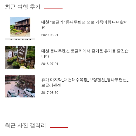
최근 여행 후기
대천 "로글리" 통나무펜션 으로 가족여행 다녀왔어
요
2020-06-21
대천 통나무펜션 로글리에서 즐거운 휴가를 즐겻습
니다
2018-07-01
휴가 마지막_대천해수욕장_보령펜션_통나무팬션_
로글리펜션
2017-08-30
최근 사진 갤러리