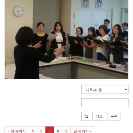
태그
목록
« 첫 페이지
5
6
7
8
9
끝 페이지 »