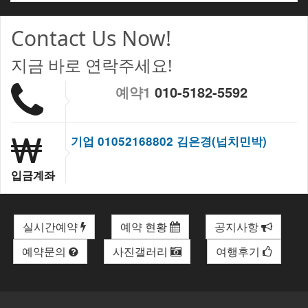
Contact Us Now!
지금 바로 연락주세요!
예약1
010-5182-5592
기업 01052168802 김은경(넙치민박)
입금계좌
실시간예약
예약 현황
공지사항
예약문의
사진갤러리
여행후기