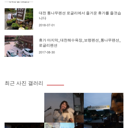
대천 통나무펜션 로글리에서 즐거운 휴가를 즐겻습
니다
2018-07-01
휴가 마지막_대천해수욕장_보령펜션_통나무팬션_
로글리펜션
2017-08-30
최근 사진 갤러리