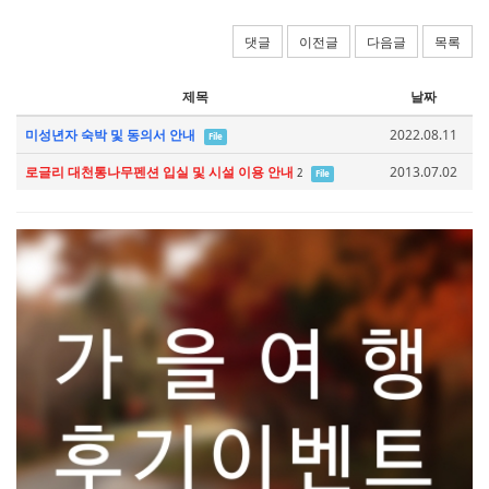
댓글
이전글
다음글
목록
제목
날짜
미성년자 숙박 및 동의서 안내
2022.08.11
File
로글리 대천통나무펜션 입실 및 시설 이용 안내
2013.07.02
2
File