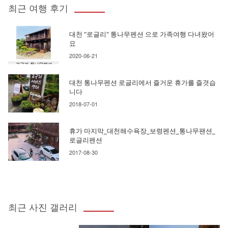
최근 여행 후기
대천 "로글리" 통나무펜션 으로 가족여행 다녀왔어
요
2020-06-21
대천 통나무펜션 로글리에서 즐거운 휴가를 즐겻습
니다
2018-07-01
휴가 마지막_대천해수욕장_보령펜션_통나무팬션_
로글리펜션
2017-08-30
최근 사진 갤러리