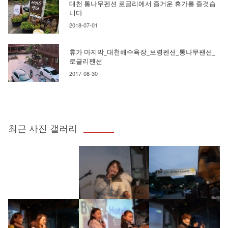
대천 통나무펜션 로글리에서 즐거운 휴가를 즐겻습
니다
2018-07-01
휴가 마지막_대천해수욕장_보령펜션_통나무팬션_
로글리펜션
2017-08-30
최근 사진 갤러리