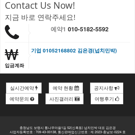
Contact Us Now!
지금 바로 연락주세요!
예약1
010-5182-5592
기업 01052168802 김은경(넙치민박)
입금계좌
실시간예약
예약 현황
공지사항
예약문의
사진갤러리
여행후기
충청남도 보령시 통나무마을1길 52(신흑동) 넙치민박 대표 김은경
사업자등록번호 : 709-43-00138, 통신판매업신고번호 : 제 2023-충남보-0224 호