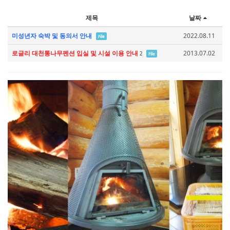
제목
날짜
미성년자 숙박 및 동의서 안내
2022.08.11
File
로글리 대천통나무펜션 입실 및 시설 이용 안내
2013.07.02
2
File