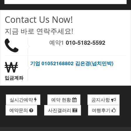
Contact Us Now!
지금 바로 연락주세요!
예약1
010-5182-5592
기업 01052168802 김은경(넙치민박)
입금계좌
실시간예약
예약 현황
공지사항
예약문의
사진갤러리
여행후기