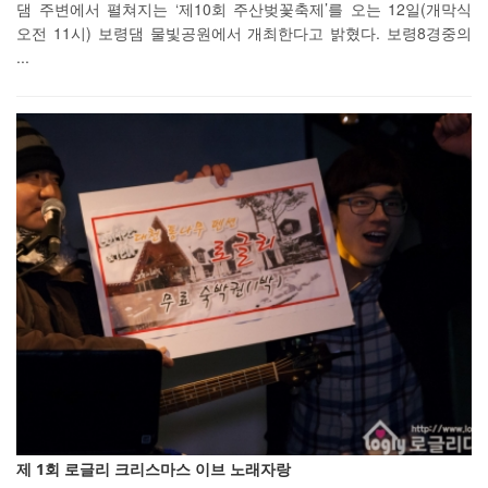
댐 주변에서 펼쳐지는 ‘제10회 주산벚꽃축제’를 오는 12일(개막식
오전 11시) 보령댐 물빛공원에서 개최한다고 밝혔다. 보령8경중의
...
제 1회 로글리 크리스마스 이브 노래자랑