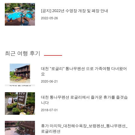
[공지] 2022년 수영장 개장 및 폐장 안내
2022-05-26
최근 여행 후기
대천 "로글리" 통나무펜션 으로 가족여행 다녀왔어
요
2020-06-21
대천 통나무펜션 로글리에서 즐거운 휴가를 즐겻습
니다
2018-07-01
휴가 마지막_대천해수욕장_보령펜션_통나무팬션_
로글리펜션