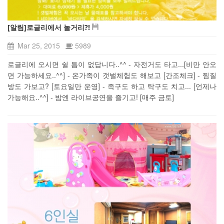
[알림]로글리에서 놀거리?!
Mar 25, 2015
5989
로글리에 오시면 쉴 틈이 없답니다..^^ - 자전거도 타고...[비만 안오
면 가능하세요..^^] - 온가족이 갯벌체험도 해보고 [간조체크] - 찜질
방도 가보고? [토요일만 운영] - 족구도 하고 탁구도 치고... [언제나
가능해요..^^] - 밤엔 라이브공연을 즐기고! [매주 금토]