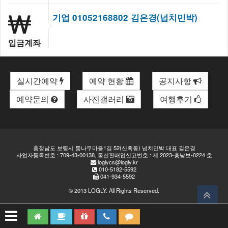
기업 01052168802 김은경(넙치민박)
입금계좌
실시간예약
예약 현황
공지사항
예약문의
사진갤러리
여행후기
충청남도 보령시 통나무마을1길 52(신흑동) 넙치민박 대표 김은경
사업자등록번호 : 709-43-00138, 통신판매업신고번호 : 제 2023-충남보-0224 호
loglycs@logly.kr
010-5182-5592
041-934-5592
© 2013
LOGLY
. All Rights Reserved.