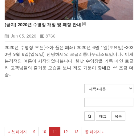
[공지] 2020년 수영장 개장 및 폐장 안내
Jun 05, 2020
8766
2020년 수영장 오픈(소아 풀은 폐쇄) 2020년 6월 1일(토요일)~202
0년 9월 6일(일요일) 안녕하세요 로글리통나무리조트입니다. 이제
본격적인 여름이 시작되었나봅니다. 한낮 수영장을 가득 메인 로글
리 고객님들의 즐거운 모습을 보니 저도 기분이 좋네요..^^ 조금 더
즐...
태그
목록
« 첫 페이지
9
10
11
12
13
끝 페이지 »