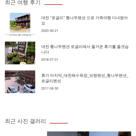
최근 여행 후기
대천 "로글리" 통나무펜션 으로 가족여행 다녀왔어
요
2020-06-21
대천 통나무펜션 로글리에서 즐거운 휴가를 즐겻습
니다
2018-07-01
휴가 마지막_대천해수욕장_보령펜션_통나무팬션_
로글리펜션
2017-08-30
최근 사진 갤러리