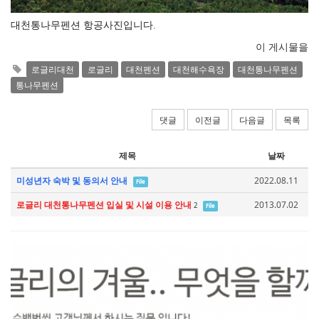
대천통나무펜션 항공사진입니다. 
이 게시물을
로글리대천
로글리
대천펜션
대천해수욕장
대천통나무펜션
통나무펜션
댓글
이전글
다음글
목록
제목
날짜
미성년자 숙박 및 동의서 안내
2022.08.11
File
로글리 대천통나무펜션 입실 및 시설 이용 안내
2013.07.02
2
File