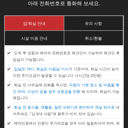
아래 전화번호로 통화해 보세요.
입/퇴실 안내
유의 사항
시설 이용 안내
취소/환불
도착 후 성함과 예약자 전화번호로 체크인이 가능하며 체크인 후
입실이 가능합니다.
입실은 15시, 퇴실은 다음날 11시
가 기준이며, 퇴실 시간이 늦어
지면 추가요금이 발생할 수 있습니다. (1시간당 2만원)
퇴실 전 사무실에 전화를 주시면,
직원이 기본 청소 및 비품을 확
인 하며, 이상이 없을 경우 보증금을 반환
해 드리며, 퇴실이 가능
해집니다.
퇴실 전 음식물, 재활용, 일반 쓰레기로 분리하여 객실 밖으로
내
어주세요. "싱크대 서랍"에 봉투가 비치 되어 있습니다.
예약인원에서 인원이 추가되었을 경우 미리 말씀하셔야 하며, 최