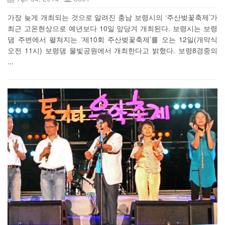
가장 늦게 개최되는 것으로 알려진 충남 보령시의 ‘주산벚꽃축제’가
최근 고온현상으로 예년보다 10일 앞당겨 개최된다. 보령시는 보령
댐 주변에서 펼쳐지는 ‘제10회 주산벚꽃축제’를 오는 12일(개막식
오전 11시) 보령댐 물빛공원에서 개최한다고 밝혔다. 보령8경중의
...