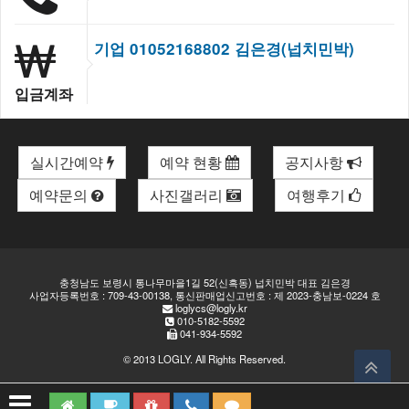
기업 01052168802 김은경(넙치민박)
입금계좌
실시간예약
예약 현황
공지사항
예약문의
사진갤러리
여행후기
충청남도 보령시 통나무마을1길 52(신흑동) 넙치민박 대표 김은경
사업자등록번호 : 709-43-00138, 통신판매업신고번호 : 제 2023-충남보-0224 호
loglycs@logly.kr
010-5182-5592
041-934-5592
© 2013
LOGLY
. All Rights Reserved.