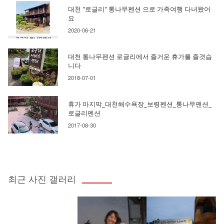
대천 "로글리" 통나무펜션 으로 가족여행 다녀왔어
요
2020-06-21
대천 통나무펜션 로글리에서 즐거운 휴가를 즐겻습
니다
2018-07-01
휴가 마지막_대천해수욕장_보령펜션_통나무팬션_
로글리펜션
2017-08-30
최근 사진 갤러리