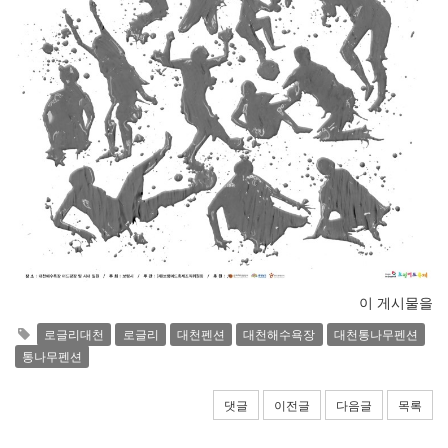
이 게시물을
로글리대천
로글리
대천펜션
대천해수욕장
대천통나무펜션
통나무펜션
댓글
이전글
다음글
목록