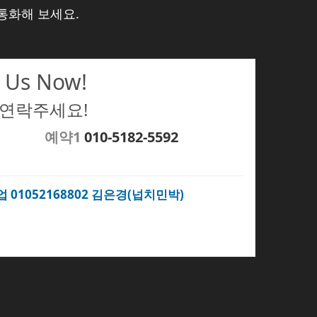
통화해 보세요.
 Us Now!
 연락주세요!
예약1
010-5182-5592
업 01052168802 김은경(넙치민박)