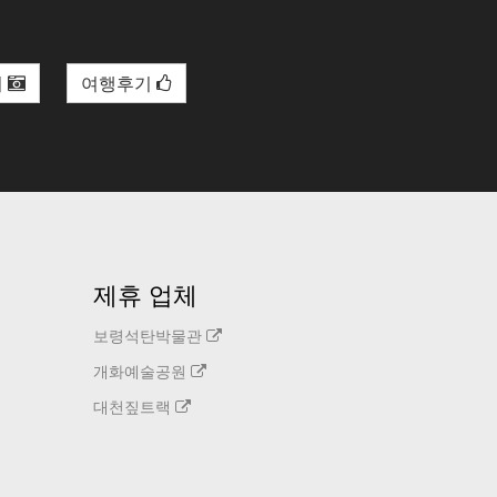
리
여행후기
제휴 업체
보령석탄박물관
개화예술공원
대천짚트랙