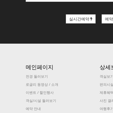
실시간예약
예약
메인페이지
상세
전경 둘러보기
객실보
로글리 동영상 / 소개
편의시
이벤트 / 할인행사
제휴혜
객실/시설 둘러보기
사진 갤
예약 안내
여행후