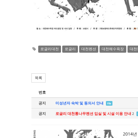
로글리대천
로글리
대천펜션
대천해수욕장
대천
목록
번호
공지
미성년자 숙박 및 동의서 안내
File
공지
로글리 대천통나무펜션 입실 및 시설 이용 안내
2
2014년