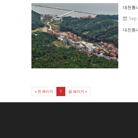
대천통
Sep 
대천통
« 첫 페이지
1
끝 페이지 »