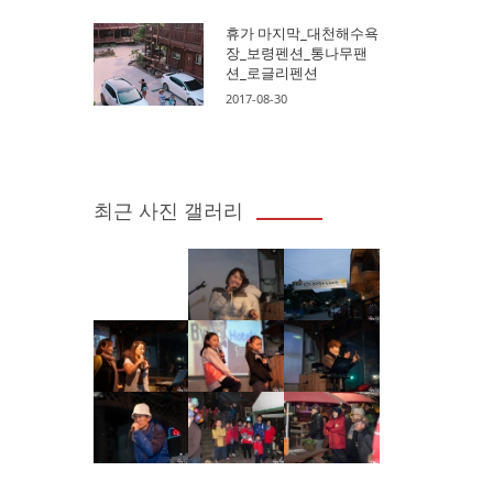
휴가 마지막_대천해수욕
장_보령펜션_통나무팬
션_로글리펜션
2017-08-30
최근 사진 갤러리