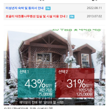
미성년자 숙박 및 동의서 안내
2022.08.11
File
로글리 대천통나무펜션 입실 및 시설 이용 안내
2013.07.02
2
File
오직! [학생]만을 위한 이벤트!