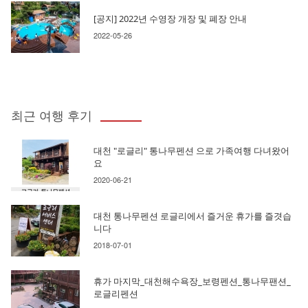
[공지] 2022년 수영장 개장 및 폐장 안내
2022-05-26
최근 여행 후기
대천 "로글리" 통나무펜션 으로 가족여행 다녀왔어
요
2020-06-21
대천 통나무펜션 로글리에서 즐거운 휴가를 즐겻습
니다
2018-07-01
휴가 마지막_대천해수욕장_보령펜션_통나무팬션_
로글리펜션