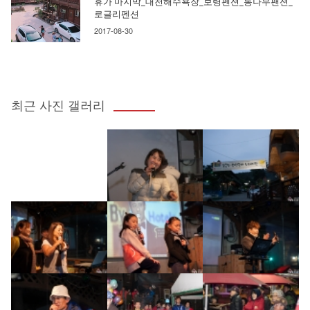
휴가 마지막_대천해수욕장_보령펜션_통나무팬션_
로글리펜션
2017-08-30
최근 사진 갤러리