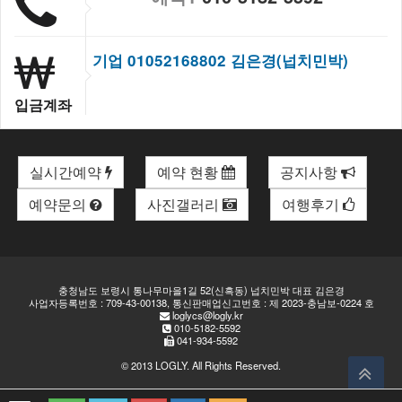
기업 01052168802 김은경(넙치민박)
입금계좌
실시간예약
예약 현황
공지사항
예약문의
사진갤러리
여행후기
충청남도 보령시 통나무마을1길 52(신흑동) 넙치민박 대표 김은경
사업자등록번호 : 709-43-00138, 통신판매업신고번호 : 제 2023-충남보-0224 호
loglycs@logly.kr
010-5182-5592
041-934-5592
© 2013
LOGLY
. All Rights Reserved.