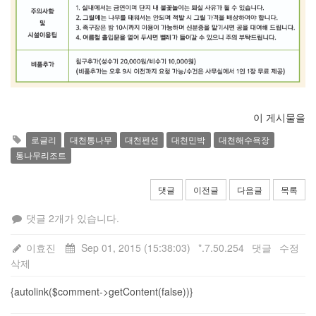
이 게시물을
로글리
대천통나무
대천펜션
대천민박
대천해수욕장
통나무리조트
댓글
이전글
다음글
목록
댓글 2개가 있습니다.
이효진
Sep 01, 2015 (15:38:03)
*.7.50.254
댓글
수정
삭제
{autolink($comment->getContent(false))}