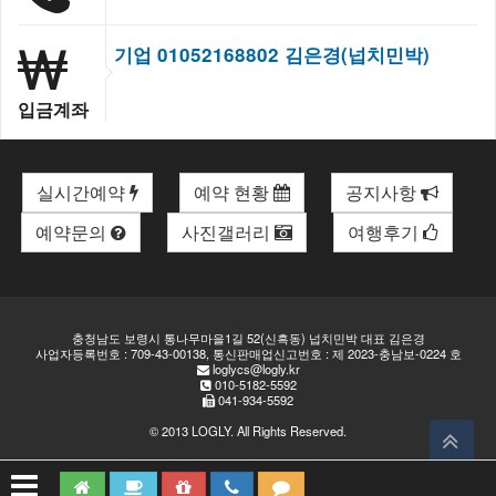
기업 01052168802 김은경(넙치민박)
입금계좌
실시간예약
예약 현황
공지사항
예약문의
사진갤러리
여행후기
충청남도 보령시 통나무마을1길 52(신흑동) 넙치민박 대표 김은경
사업자등록번호 : 709-43-00138, 통신판매업신고번호 : 제 2023-충남보-0224 호
loglycs@logly.kr
010-5182-5592
041-934-5592
© 2013
LOGLY
. All Rights Reserved.